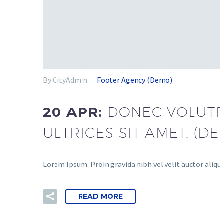
By CityAdmin
Footer Agency (Demo)
20 APR:
DONEC VOLUTPA
ULTRICES SIT AMET. (D
Lorem Ipsum. Proin gravida nibh vel velit auctor aliqu
READ MORE