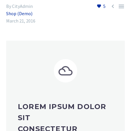


By CityAdmin
5
Shop (Demo)
March 21, 2016


LOREM IPSUM DOLOR
SIT
CONSECTETUR