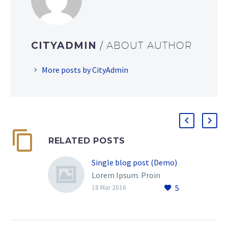
CITYADMIN
/ ABOUT AUTHOR
More posts by CityAdmin
RELATED POSTS
Single blog post (Demo)
Lorem Ipsum. Proin
5
gravida nibh vel velit
18 Mar 2016
auctor aliquet. Aenean
sollicitudin, lorem quis
bibendum auctor, nisi elit